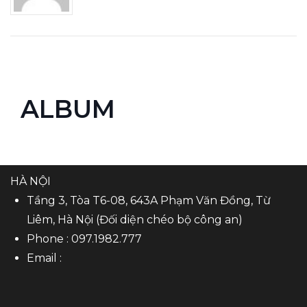
ALBUM
HÀ NỘI
Tầng 3, Tòa T6-08, 643A Phạm Văn Đồng, Từ
Liêm, Hà Nội (Đối diện chéo bộ công an)
Phone :
097.1982.777
Email :