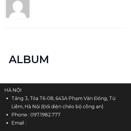
ALBUM
HÀ NỘI
Tầng 3, Tòa T6-08, 643A Phạm Văn Đồng, Từ
Liêm, Hà Nội (Đối diện chéo bộ công an)
Phone :
097.1982.777
Email :