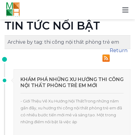
TIN TỨC NỔI BẬT
Archive by tag:
thi công nội thất phòng trẻ em
Return
KHÁM PHÁ NHỮNG XU HƯỚNG THI CÔNG
NỘI THẤT PHÒNG TRẺ EM MỚI
- Giới Thiệu Về Xu Hướng Nội ThấtTrong những năm
gần đây, xu hướng thi công nội thất phòng trẻ em đã
có nhiều bước tiến mới mẻ và sáng tạo. Một trong
những điểm nổi bật là việc áp