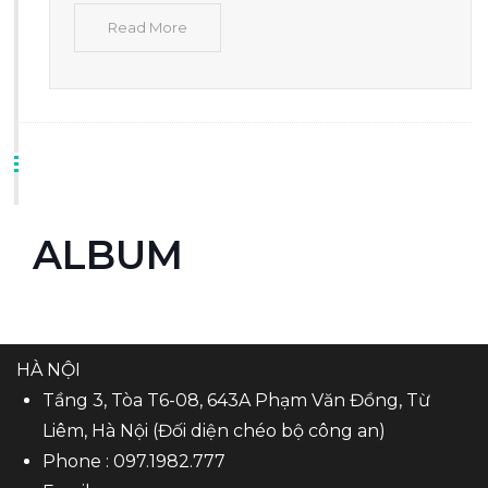
Read More
ALBUM
HÀ NỘI
Tầng 3, Tòa T6-08, 643A Phạm Văn Đồng, Từ
Liêm, Hà Nội (Đối diện chéo bộ công an)
Phone :
097.1982.777