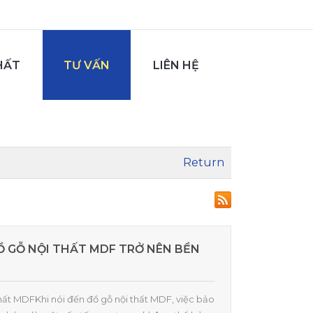
HẤT
TƯ VẤN
LIÊN HỆ
Return
Ồ GỖ NỘI THẤT MDF TRỞ NÊN BỀN
Thất MDFKhi nói đến đồ gỗ nội thất MDF, việc bảo