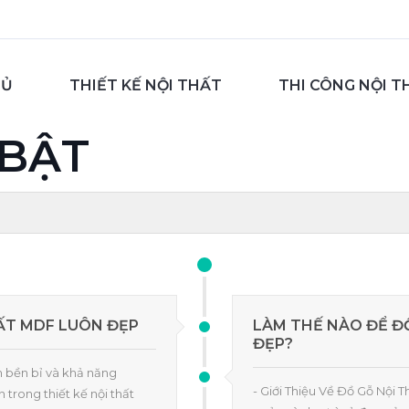
HỦ
THIẾT KẾ NỘI THẤT
THI CÔNG NỘI T
 BẬT
ẤT MDF LUÔN ĐẸP
LÀM THẾ NÀO ĐỂ Đ
ĐẸP?
h bền bỉ và khả năng
- Giới Thiệu Về Đồ Gỗ Nội 
trong thiết kế nội thất