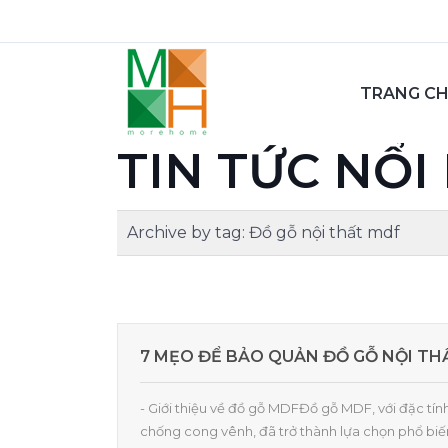
TRANG C
TIN TỨC NỔI
Archive by tag:
Đồ gỗ nội thất mdf
7 MẸO ĐỂ BẢO QUẢN ĐỒ GỖ NỘI TH
- Giới thiệu về đồ gỗ MDFĐồ gỗ MDF, với đặc tín
chống cong vênh, đã trở thành lựa chọn phổ biến 