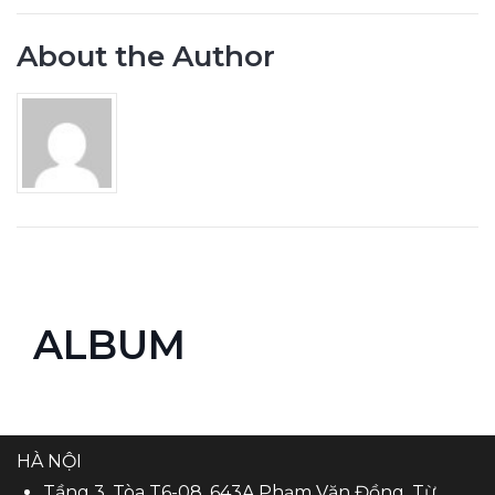
About the Author
ALBUM
HÀ NỘI
Tầng 3, Tòa T6-08, 643A Phạm Văn Đồng, Từ