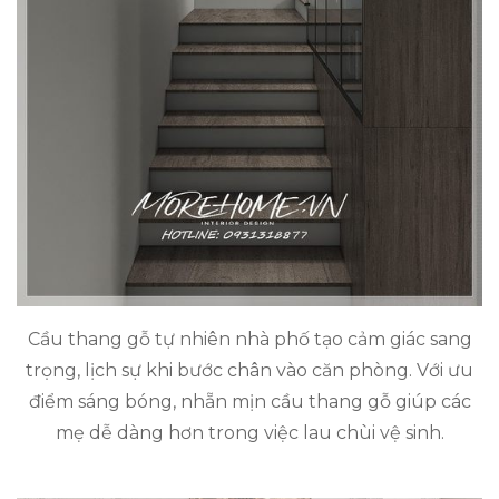
Cầu thang gỗ tự nhiên nhà phố tạo cảm giác sang
trọng, lịch sự khi bước chân vào căn phòng. Với ưu
điểm sáng bóng, nhẵn mịn cầu thang gỗ giúp các
mẹ dễ dàng hơn trong việc lau chùi vệ sinh.